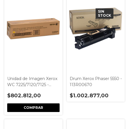
SIN
STOCK
Unidad de Imagen Xerox
Drum Xerox Phaser 5550 -
WC 7225/7120/7125 -
113R00670
Amarillo (Modelo
$802.812,00
$1.002.877,00
013R00658)