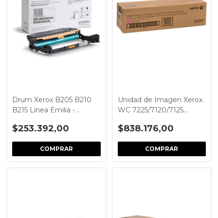
Drum Xerox B205 B210
Unidad de Imagen Xerox
B215 Línea Emilia -
WC 7225/7120/7125
Modelo 101R00664
Magenta - Modelo
$253.392,00
$838.176,00
013R00659 - 51,000
páginas