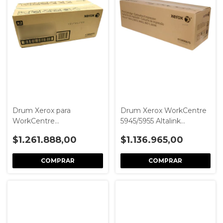
Drum Xerox para
Drum Xerox WorkCentre
WorkCentre
5945/5955 Altalink
56xx/57xx/58xx/pro165/175/245/255/275
8055/8075/8090 -
$1.261.888,00
$1.136.965,00
- Unidad de Imagen
Original y Garantizado
Original