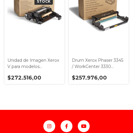
STOCK
Unidad de Imagen Xerox
Drum Xerox Phaser 3345
V para modelos
/ WorkCenter 3330
B600/605/610/615 -
Modelo 101R00555 -
$272.516,00
$257.976,00
Modelo 101R00582
30.000 Páginas