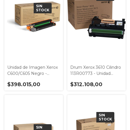
SIN
STOCK
Unidad de Imagen Xerox
Drum Xerox 3610 Cilindro
C600/C605 Negro -
113R00773 - Unidad
Modelo 108R01488
Imagen 85.000 páginas
$398.015,00
$312.108,00
SIN
STOCK
SIN