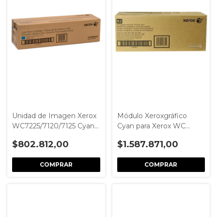
Unidad de Imagen Xerox
Módulo Xeroxgráfico
WC7225/7120/7125 Cyan -
Cyan para Xerox WC
Modelo 013R00660
5845/55/65/75/90 -
$802.812,00
$1.587.871,00
Modelo 113R00672