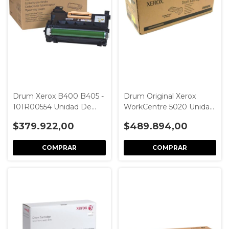
Drum Xerox B400 B405 -
Drum Original Xerox
101R00554 Unidad De
WorkCentre 5020 Unidad
Imagen Para 65k Páginas
Imagen 101R00432 -
$379.922,00
$489.894,00
Negro